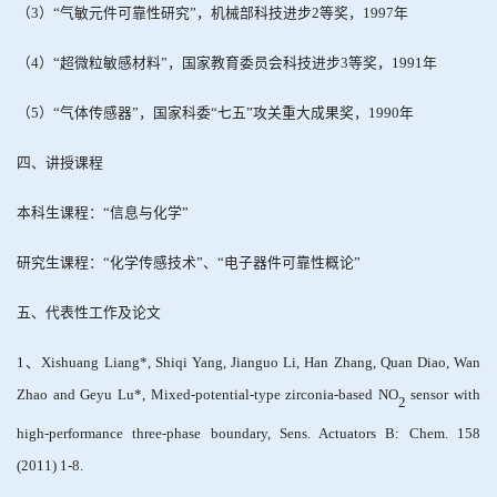
（
3
）
“
气敏元件可靠性研究
”
，机械部科技进步
2
等奖，
1997
年
（
4
）
“
超微粒敏感材料
”
，国家教育委员会科技进步
3
等奖，
1991
年
（
5
）
“
气体传感器
”
，国家科委
“
七五
”
攻关重大成果奖，
1990
年
四、讲授课程
本科生课程：
“
信息与化学
”
研究生课程：
“
化学传感技术
”
、
“
电子器件可靠性概论
”
五、代表性工作及论文
1
、
Xishuang Liang*, Shiqi Yang, Jianguo Li, Han Zhang, Quan Diao, Wan
Zhao and Geyu Lu*, Mixed-potential-type zirconia-based NO
sensor with
2
high-performance three-phase boundary, Sens. Actuators B: Chem. 158
(2011) 1-8.