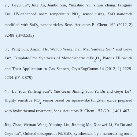
2
、
Geyu Lu*, Jing Xu, Jianbo Sun, Yingshuo Yu, Yiqun Zhang, Fengmin
Liu, UV-enhanced room temperature NO
sensor using ZnO nanorods
2
modified with SnO
nanoparticles, Sens. Actuators B: Chem. 162 (2012, 2)
2
82-88. (IF=3.535)
3
、
Peng Sun, Xinxin He, Wenbo Wang, Jian Ma, Yanfeng Sun* and Geyu
Lu*, Template-Free Synthesis of Monodisperse α-Fe
O
Porous Ellipsoids
2
3
and Their Application to Gas Sensors, CrystEngComm 14 (2012, 1) 2229-
2234. (IF=3.879)
4
、
Lu You, Yanfeng Sun*, Yue Guan, Jiming Sun, Yu Du and Geyu Lu*,
Highly sensitive NO
sensor based on square-like tungsten oxide prepared
2
with hydrothermal treatment, Sens. Actuators B: Chem. 157 (2011) 401-407.
Jing Zhao, Weinan Wang, Yinping Liu, Jinming Ma, Xiaowei Li, Yu Du and
Geyu Lu*, Ordered mesoporous Pd/SnO
synthesized by a nanocasting route
2