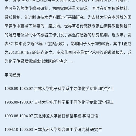
高可靠的气体传感器研制，为国家解决重大需求。同时在新型传感材料、
感知机制、先进制造技术等方面进行基础研究，为吉林大学在本领域的国
际竞争中赢得了重要的一席之地。世界著名传感器专家山添昇教授称我们
的混成电位型气体传感器工作引发了高温传感器的研究热潮。近五年，发
表
SCI
检索论文近
98
篇（包括接收），影响因子大于
3
的
69
篇，其中
1
篇成
为
2013
年
9
月
ESI
的热点论文。多次作国内外重要学术会议的邀请报告，成
为化学传感器领域比较活跃的学者之一。
学习经历
1980.09-1985.07
吉林大学电子科学系半导体化学专业 理学学士
1985.09-1988.07
吉林大学电子科学系半导体化学专业 理学硕士
1993.08-1994.07
东北师范大学留日预备学校 学习日语
1994.10-1995.03
日本九州大学综合理工学研究科 研究生