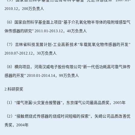
2010.12
，
200
万负责人
（
6
）国家自然科学基金面上项目
“
基于介孔氧化物半导体的吸附增感型气
体传感器的研究
” 2011.01-2013.12
，
40
万负责人
（
7
）吉林省科技发展计划
-
工业高新技术
“
车载氮氧化物传感器的开发
”
2010.07-2012.12
，
30
万负责人
（
8
）横向项目，河南汉威电子股份有限公司
“
新一代低功耗高可靠气体传
感器的开发
” 2010.01-2014.14
，
99
万负责人
2.
科研获奖
（
1
）
“
煤气泄漏
/
火灾复合报警器
”
，东京煤气公司最高品质奖，
2005
年
（
2
）
“
接触燃烧式传感器的烧成时间短缩的探索
”
，矢崎公司品质改善优
秀奖，
2004
年