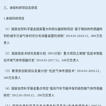
三、承担科研项目及获奖
1.
承担科研项目
（
1
）国家自然科学基金国家重大科研仪器研制项目
“
基于微结构传感器阵
列的城市污染气体时空分布测量装置的研制
” 2014.01-2018.12
，
800
万负
责人
（
2
）国家高技术研究发展计划（
863
计划）重大项目之课题
“
低成本智能
化环境气体传感器开发
” 2014.01-2017.12
，
640
万负责人
（
3
）教育部创新团队发展计划
“
先进气体传感技术
” 2014.01-2016.12
，
300
万负责人
（
4
）国家自然科学基金重点项目
“
面向汽车节能环保的高性能气体传感器
研究
” 2012.01-2016.12
，
290
万负责人
（
5
）国家自然科学基金杰出青年科学基金
“
先进传感技术
” 2007.01-