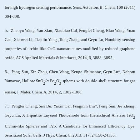
for high hydrogen sensing performance, Sens. Actuators B: Chem. 160 (2011)
604-608.
5
、
Zhenyu Wang, Yan Xiao, Xiaobiao Cui, Pengfei Cheng, Biao Wang, Yuan
Gao, Xiaowei Li, Tianlin Yang ,Tong Zhang and Geyu Lu, Humidity sensing
properties of urchin-like CuO nanostructures modified by reduced graphene
oxide, ACS Applied Materials & Interfaces, 2014, 6, 3888–3895.
6
、
Peng Sun, Xin Zhou, Chen Wang, Kengo Shimanoe, Geyu Lu*, Noboru
Yamazoe, Hollow SnO
/α-Fe
O
spheres with double-shell structure for gas
2
2
3
sensor, J. Mater. Chem. A, 2014, 2, 1302-1308.
7
、
Pengfei Cheng, Sisi Du, Yaxin Cai, Fengmin Liu*, Peng Sun, Jie Zheng,
Geyu Lu, A Tripartite Layered Photoanode from Hierarchical Anatase TiO
2
Urchin-like Spheres and P25: A Candidate for Enhanced Efficiency Dye
Sensitized Solar Cells, J Phys. Chem. C, 2013, 117, 24150-24156.