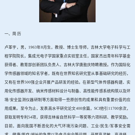
一、简
历
卢革宇，男，
1963
年
8
月生，教授、博士生导师，吉林大学电子科学与工
程学院院长，集成光电子学国家重点实验室主任，国家杰出青年科学基金
获得者、教育部创新团队负责人、吉林大学唐敖庆特聘教授。作为国际化
学传感器领域的知名学者，既有在世界知名研究室从事基础研究的经历，
又有在世界
500
强企业开展产品研发的经验。在新型气体传感器构建、实
用化传感器开发、纳米传感材料设计与制备、高性能传感系统构筑以及环
境
/
安全监测仪器研制等方面取得一些原创性的成果和具有重要价值的应
用成果。至今为止，发表高水平研究论文
400
余篇，
SCI
他引
11700
余次，
获取发明专利
54
项，获得吉林省自然科学一等奖等六项科研、教学奖励。
目前，面向我国不断恶化的大气环境污染问题、工业
/
民生
/
军事安全需
求、健康
/
医疗
/
福祉的急需以及食品安全等问题，开展高灵敏、高选择、